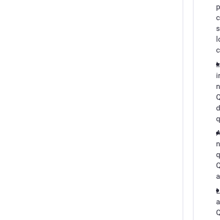
p
c
s
l
c
I
i
n
Q
d
q
A
n
q
Q
a
L
a
Q