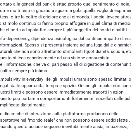
ortato alla genesi del punk è sttao proprio quel sentimento di noia,
ome molti testi ci gridano a sguarcia gola, quella voglia di esprime
tessi oltre la coltre di grigiore che ci circonda. I social invece attr
o stimolo continuo ci fanno proprio affogare in quel clima di medio
he ci porta ad appiattire sempre il più soggetto dei nostri dibattiti.
nfo-dependency, dipendenza psicologica dal continuo impatto di nu
nformazioni. Spesso si presenta insieme ad una fuga dalle dinamic
aturali che non sono altrettanto stimolanti (quotidianità, scuola, et
uesto si lega genericamente ad una visione consumista
ell'informazione, che va di pari passo all di digestione di contenunit
ualità sempre più infima.
mpulsivity In everyday life, gli impulsi umani sono spesso limitati 
egati dalle oppurtunita, tempo e spazio. Online gli impulsi non han
uesti limiti e possono essere immediatamente tradotti in azioni.
uesto può portare a comportamonti fortemente modellati dalle pul
mplificate digitalmente.
e dinamiche di interazione sulla piattaforma producono delle
spettative nel "mondo reale" che non possono essere soddisfatte .
uando questo accade seguono inevitabilmente ansia, impazienza,