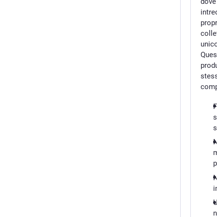
dove 
intre
propr
colle
unico
Quest
prod
stess
comp
F
s
s
N
m
p
N
i
U
n