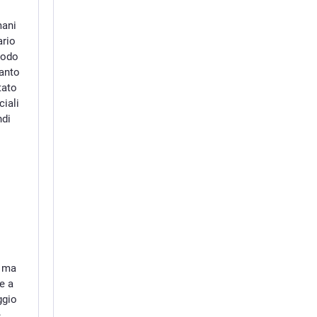
mani
ario
modo
uanto
tato
ciali
ndi
o
, ma
e a
ggio
e