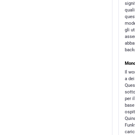
signi
quali
ques
moder
gli u
assem
abba
back
Mono
Il wo
a de
Quest
sott
per i
base 
ospit
Quin
Funk
caric