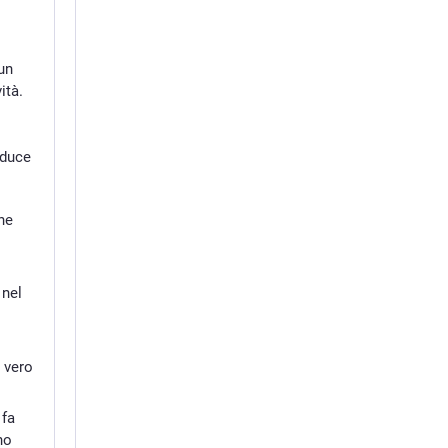
un
ità.
oduce
che
e
 nel
i
 vero
 fa
no