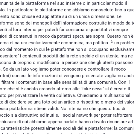
munità della piattaforma nel suo insieme o in particolar modo il
lo. In particolare le piattaforme che abbiamo conosciuto fino a qu
nto sono chiuse ed appiattite su di un unica dimensione. Le
taforme sono dei monopoli dell'informazione costruite in modo da t
tenti al loro interno per poterli far consumare quantitativi sempre
iori di contenuti in modo da poterci speculare sopra. Questo non è
lema di natura esclusivamente economica, ma politica. È un probl
tico dal momento in cui le piattaforme non si occupano esclusivam
resentare" i contenuti prodotti dalla rete sociale di un utente, ma ne
ucono di proprio o modificano la percezione che gli utenti possono
. Se da un lato vogliamo poter conoscere e controllare il modo
ritmi) con cui le informazioni ci vengono presentate vogliamo anc
 filtrare i contenuti in base alle sensibilità di una comunità. Con il
re che si è andato creando attorno alle "fake news" si è creato il
sto per privatizzare la verità collettiva. Chiediamo a multinazionali
te di decidere se una foto od un articolo rispettino o meno dei valo
essa piattaforma ritiene validi. Noi riteniamo che questo tipo di
ccio sia distruttivo ed inutile. I social network per poter rafforzare 
 chiusura di cui abbiamo appena parlato hanno dovuto rinunciare ad
 caratteristiche potenzialmente sociali delle piattaforme: la comuni