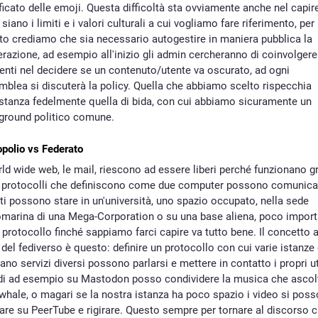
ficato delle emoji. Questa difficoltà sta ovviamente anche nel capir
 siano i limiti e i valori culturali a cui vogliamo fare riferimento, per
to crediamo che sia necessario autogestire in maniera pubblica la
azione, ad esempio all'inizio gli admin cercheranno di coinvolgere 
tenti nel decidere se un contenuto/utente va oscurato, ad ogni
blea si discuterà la policy. Quella che abbiamo scelto rispecchia
stanza fedelmente quella di bida, con cui abbiamo sicuramente un
ground politico comune.
polio vs Federato
rld wide web, le mail, riescono ad essere liberi perché funzionano g
i protocolli che definiscono come due computer possono comunica
i possono stare in un'università, uno spazio occupato, nella sede
omarina di una Mega-Corporation o su una base aliena, poco import
l protocollo finché sappiamo farci capire va tutto bene. Il concetto a
del fediverso è questo: definire un protocollo con cui varie istanze
ano servizi diversi possono parlarsi e mettere in contatto i propri ut
di ad esempio su Mastodon posso condividere la musica che ascol
whale, o magari se la nostra istanza ha poco spazio i video si pos
are su PeerTube e rigirare. Questo sempre per tornare al discorso 