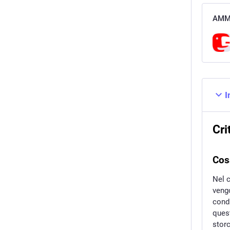
AMM
I
Cri
Cos
Nel 
veng
condi
ques
stor