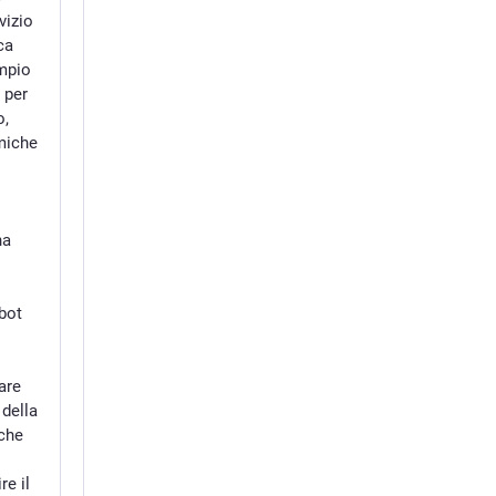
vizio
ca
empio
 per
o,
miche
na
bot
are
 della
che
e il