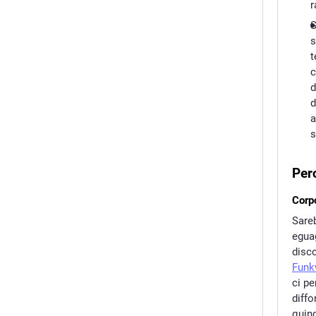
r
S
s
t
c
d
d
a
s
Per
Corp
Sare
eguag
disco
Funk
ci pe
diffo
quin