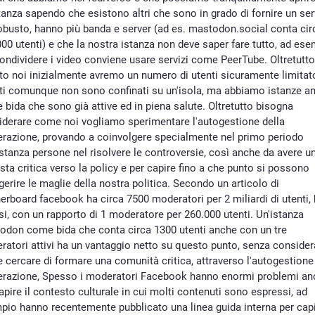
tanza sapendo che esistono altri che sono in grado di fornire un ser
obusto, hanno più banda e server (ad es. mastodon.social conta cir
00 utenti) e che la nostra istanza non deve saper fare tutto, ad es
ondividere i video conviene usare servizi come PeerTube. Oltretutto
to noi inizialmente avremo un numero di utenti sicuramente limitat
ti comunque non sono confinati su un'isola, ma abbiamo istanze a
bida che sono già attive ed in piena salute. Oltretutto bisogna
iderare come noi vogliamo sperimentare l'autogestione della
razione, provando a coinvolgere specialmente nel primo periodo
tanza persone nel risolvere le controversie, così anche da avere u
sta critica verso la policy e per capire fino a che punto si possono
gerire le maglie della nostra politica. Secondo un articolo di
rboard facebook ha circa 7500 moderatori per 2 miliardi di utenti, 
si, con un rapporto di 1 moderatore per 260.000 utenti. Un'istanza
odon come bida che conta circa 1300 utenti anche con un tre
atori attivi ha un vantaggio netto su questo punto, senza consider
cercare di formare una comunità critica, attraverso l'autogestione
razione, Spesso i moderatori Facebook hanno enormi problemi an
apire il contesto culturale in cui molti contenuti sono espressi, ad
io hanno recentemente pubblicato una linea guida interna per capir