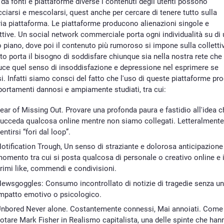
da fonti e piattaforme diverse i contenuti degli utenti possono
cciarsi e mescolarsi, quest anche per cercare di tenere tutto sulla
ia piattaforma. Le piattaforme producono alienazioni singole e
ttive. Un social network commerciale porta ogni individualità su di 
 piano, dove poi il contenuto più rumoroso si impone sulla collettiv
o porta il bisogno di soddisfare chiunque sia nella nostra rete che
uce quel senso di insoddisfazione e depressione nel esprimere se
i. Infatti siamo consci del fatto che l'uso di queste piattaforme pr
ortamenti dannosi e ampiamente studiati, tra cui:
ear of Missing Out. Provare una profonda paura e fastidio all'idea 
ucceda qualcosa online mentre non siamo collegati. Letteralment
entirsi “fori dal loop”.
otification Trough, Un senso di straziante e dolorosa anticipazione
omento tra cui si posta qualcosa di personale o creativo online e 
rimi like, commendi e condivisioni.
ewsgoggles: Consumo incontrollato di notizie di tragedie senza un
mpatto emotivo o psicologico.
nbored Never alone. Costantemente connessi, Mai annoiati. Come
otare Mark Fisher in Realismo capitalista, una delle spinte che han