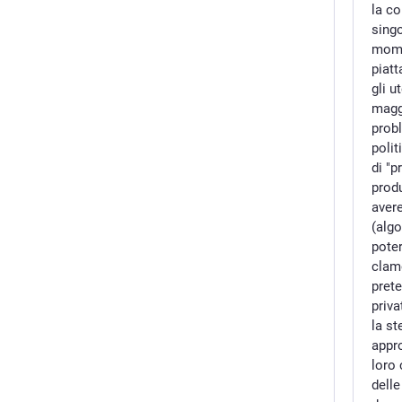
la co
singo
mome
piat
gli u
magg
prob
poli
di "p
prod
avere
(algo
poter
clamo
prete
priva
la st
appro
loro
delle