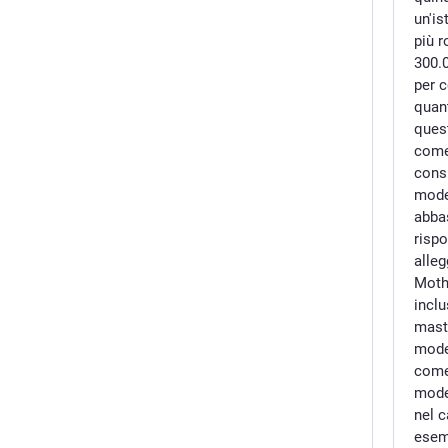
un'is
più r
300.0
per c
quan
ques
come 
cons
mode
abbas
rispo
alleg
Mothe
inclu
mast
moder
come 
mode
nel c
esemp