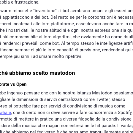
abbia e frustrazione.
warm mindset e "inversione" : i bot sembrano umani e gli esseri u
i appiattiscono a dei bot. Del resto se per le corporazioni è necess
enerci incatenati alle loro piattaforme, esse devono anche fare in 
he i nostri dati, le nostre abitudini e ogni nostra espressione sia q
i più comprensibile ai loro algoritmi, che ovviamente ha come risul
i rendenrci prevebili come bot. Al tempo stesso le intelligenze artifi
ffinano sempre di più le loro capacità di previsione, rendendosi qui
empre più simili ad umani molto ripetitivi.
ché abbiamo scelto mastodon
orate vs Open
bbe ingenuo pensare che con la nostra istanza Mastodon possiam
liare le dimensioni di servizi centralizzati come Twitter, stesso
rso si potrebbe fare per servizi di condivisione di musica come
whale
, che di certo non ci deve servire a fare concorrenza a Spotify
rmette di mettere in pratica una diversa filosofia della condivisione 
ndere della musica che magari non entrerà nelle hit parade. Il vanta
di che abbiamo nel fediverso è che possiamo tranquillamente aprir