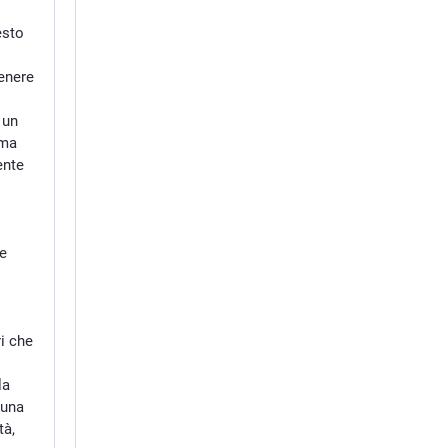
esto
enere
 un
ema
ente
he
ri che
la
 una
tà,