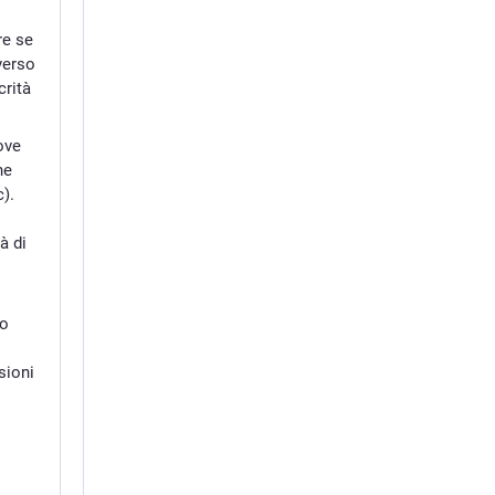
re se
averso
crità
ove
he
c).
à di
o
no
sioni