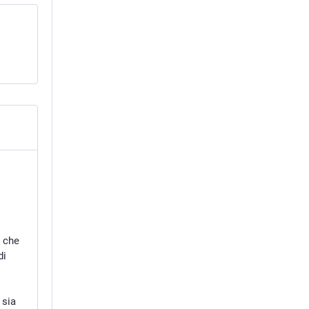
 che
di
 sia