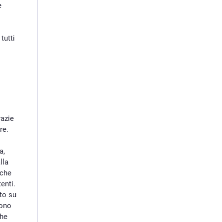
e
tutti
razie
re.
a,
lla
 che
enti.
to su
sono
che