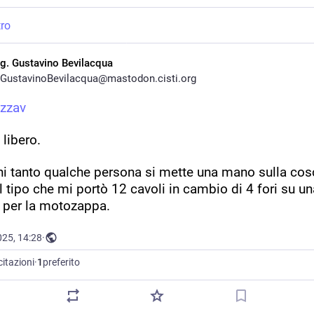
tro
ag. Gustavino Bevilacqua
GustavinoBevilacqua@mastodon.cisti.org
ezzav
libero.
i tanto qualche persona si mette una mano sulla cosc
 tipo che mi portò 12 cavoli in cambio di 4 fori su una
a per la motozappa.
025, 14:28
·
citazioni
·
1
preferito