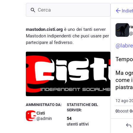
Indie
r
mastodon.cisti.org
è uno dei tanti server
@
Mastodon indipendenti che puoi usare per
partecipare al fediverso.
@
labr
Tempo 
Ma ogn
come il
piastr
12 ago 2
AMMINISTRATO DA:
STATISTICHE DEL
SERVER:
0
boost
·
0
Cisti
@admin
54
utenti attivi