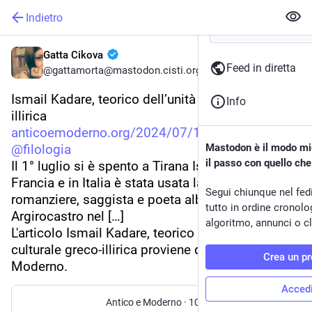
Indietro
Gatta Cikova
Feed in diretta
@gattamorta@mastodon.cisti.org
Ismail Kadare, teorico dell’unità culturale greco-
Info
illirica
anticoemoderno.org/2024/07/10/
@
filologia
Mastodon è il modo mig
il passo con quello ch
Il 1° luglio si è spento a Tirana Ismail Kadare (in 
Francia e in Italia è stata usata la grafia Kadaré), 
Segui chiunque nel fed
romanziere, saggista e poeta albanese nato ad 
tutto in ordine cronol
Argirocastro nel […]
algoritmo, annunci o cli
L'articolo Ismail Kadare, teorico dell’unità 
culturale greco-illirica proviene da Antico e 
Crea un pr
Moderno.
Acced
Antico e Moderno
·
10 lug 2024