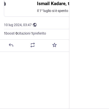
Ismail Kadare, teorico dell'unità culturale greco-illirica • Antico e Moderno
Il 1° luglio si è spento a Tirana Ismail Kadare (in Francia e in Italia è stata usata la grafia Kadaré), romanziere, saggista e poeta albanese nato ad Argirocastro nel […]
10 lug 2024, 03:47
·
1
boost
·
0
citazioni
·
1
preferito