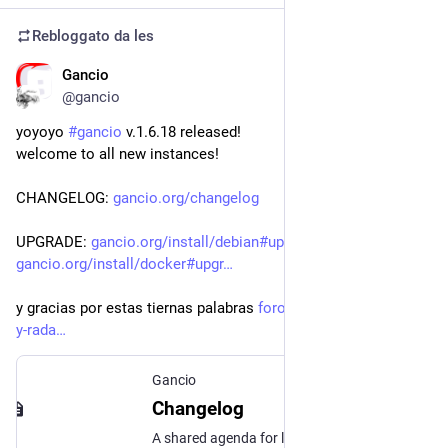
Rebloggato da
les
Gancio
3 nov 2023
@gancio
yoyoyo 
#
gancio
 v.1.6.18 released!
welcome to all new instances!
CHANGELOG: 
gancio.org/changelog
UPGRADE: 
gancio.org/install/debian#upgr
 or 
gancio.org/install/docker#upgr
y gracias por estas tiernas palabras 
foro.komun.org/t/gancio-
y-rada
Gancio
Changelog
A shared agenda for local communities with AP support