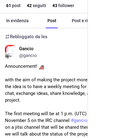
61
post
42
seguiti
43
follower
In evidenza
Post
Post e risposte
Media
Rebloggato da
les
Gancio
31 ott 2025
@gancio
Announcement! 
with the aim of making the project more community-based, 
the idea is to have a weekly meeting for anyone who wants to 
chat, exchange ideas, share knowledge, and contribute to the 
project. 
The first meeting will be at 1 p.m. (UTC) on Wednesday, 
November 5 on the IRC channel 
#
gancio
 on irc.libera.chat and 
on a jitsi channel that will be shared there (and here).
we will talk about the status of the project and of release 2.x