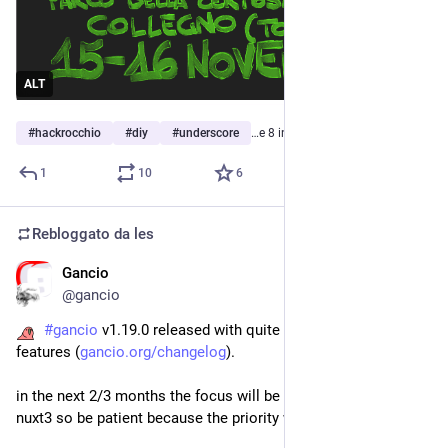
ALT
#
hackrocchio
#
diy
#
underscore
…e 8 in più
1
10
6
Rebloggato da
les
Gancio
21 ago 2024
@gancio
#
gancio
 v1.19.0 released with quite a few fixes and a few 
features (
gancio.org/changelog
).
in the next 2/3 months the focus will be on refactoring to 
nuxt3 so be patient because the priority will be on that.