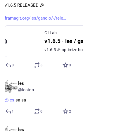
v1.6.5 RELEASED 🎉 
framagit.org/les/gancio/-/rele
GitLab
v1.6.5 · les / gancio · GitLab
v1.6.5 🎉 optimize home page using lazy loading add support for server side...
0
5
3
les
17 nov 2022
@lesion
@
les
 sa sa
1
0
2
les
17 nov 2022