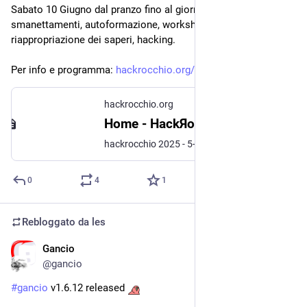
Sabato 10 Giugno dal pranzo fino al giorno dopo: 
smanettamenti, autoformazione, workshop, seminari, 
riappropriazione dei saperi, hacking.
Per info e programma: 
hackrocchio.org/
hackrocchio.org
Home - HackЯocchio
hackrocchio 2025 - 5-6 Dicembre 2025 - Torino Collegno
0
4
1
Rebloggato da
les
Gancio
12 mag 2023
@gancio
#
gancio
 v1.6.12 released 