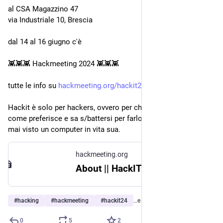
al CSA Magazzino 47
via Industriale 10, Brescia
dal 14 al 16 giugno c'è
👾👾👾 Hackmeeting 2024 👾👾👾
tutte le info su 
hackmeeting.org/hackit24/
Hackit è solo per hackers, ovvero per chi vuole gestirsi la vita 
come preferisce e sa s/battersi per farlo. Anche se non ha 
mai visto un computer in vita sua.
hackmeeting.org
About || HackIT 2024
#
hacking
#
hackmeeting
#
hackit24
…e 1 in più
0
5
2