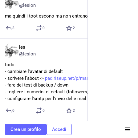
@lesion
ma quindi i toot escono ma non entrano ?
3
0
2
les
1 dic 2018
@lesion
todo:
- cambiare l'avatar di default
- scrivere l'about -> 
pad.riseup.net/p/mastodoncisti
- fare dei test di backup / down
- togliere i numerini di default (followers/following...)
- configurare l'smtp per l'invio delle mail
0
0
2
Crea un profilo
Accedi