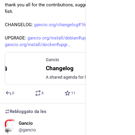
thank you all for the contributions, suggestions and all the 
fish.
CHANGELOG: 
gancio.org/changelog#1612---12
UPGRADE: 
gancio.org/install/debian#upgr
 or 
gancio.org/install/docker#upgr
Gancio
Changelog
A shared agenda for local communities with AP support
0
6
11
Rebloggato da
les
Gancio
21 mar 2023
@gancio