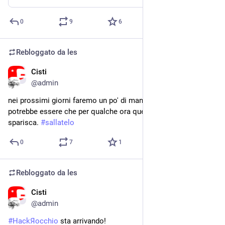
0
9
6
Rebloggato da
les
Cisti
29 set 2023
@admin
nei prossimi giorni faremo un po' di manutenzione sul server e 
potrebbe essere che per qualche ora questo server mastodon 
sparisca. 
#
sallatelo
0
7
1
Rebloggato da
les
Cisti
31 mag 2023
@admin
#
HackЯocchio
 sta arrivando!