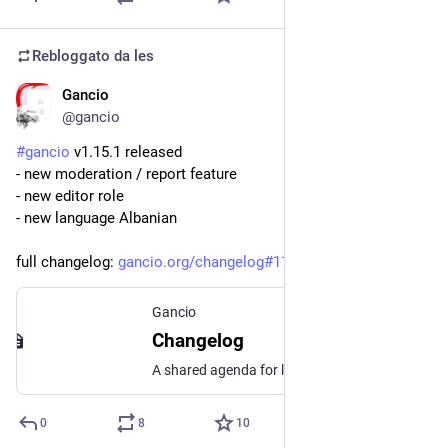
Rebloggato da
les
Gancio
1 apr 2024
@gancio
#
gancio
 v1.15.1 released
- new moderation / report feature
- new editor role
- new language Albanian
full changelog: 
gancio.org/changelog#1151-2024
Gancio
Changelog
A shared agenda for local communities with AP support
0
8
10