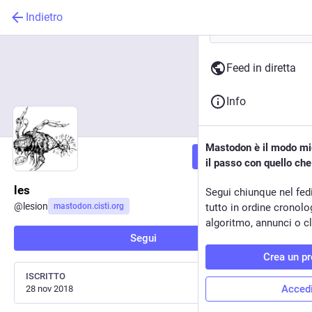
Indietro
Feed in diretta
Info
Mastodon è il modo mig
Segui
il passo con quello ch
les
Segui chiunque nel fed
@
lesion
mastodon.cisti.org
tutto in ordine cronol
algoritmo, annunci o cli
Segui
Crea un pr
ISCRITTO
Acced
28 nov 2018