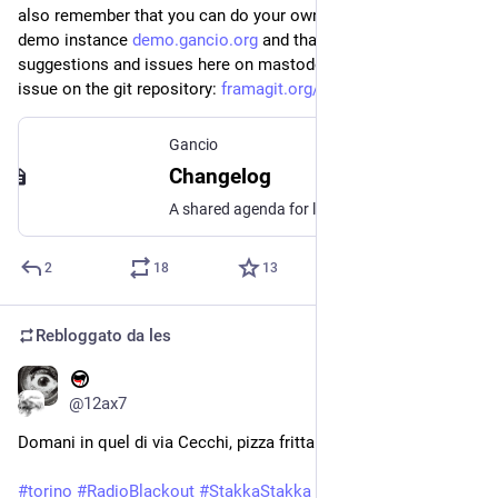
also remember that you can do your own experiments with the 
demo instance 
demo.gancio.org
 and that you can send any 
suggestions and issues here on mastodon or by opening an 
issue on the git repository: 
framagit.org/les/gancio/-/issu
Gancio
Changelog
A shared agenda for local communities with AP support
2
18
13
Rebloggato da
les
5 lug 2024
@12ax7
Domani in quel di via Cecchi, pizza fritta e tanto amore.
#
torino
#
RadioBlackout
#
StakkaStakka