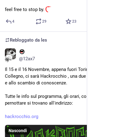
feel free to stop by. 
4
29
23
Rebloggato da
les
7 nov 2024
@12ax7
Il 15 e il 16 Novembre, appena fuori Torino, al Mezcal Squat di 
Collegno, ci sarà Hackrocchio , una due giorni dedicata al DIY 
e allo scambio di conoscenze.
Tutte le info sul programma, gli orari, come arrivare e 
pernottare si trovano all'indirizzo:
hackrocchio.org
Nascondi