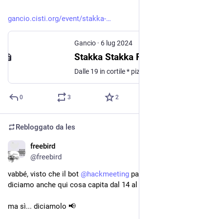
gancio.cisti.org/event/stakka-
Gancio
·
6 lug 2024
Stakka Stakka Fiusciur Fest
Dalle 19 in cortile * pizze fritte e bibite fresche * DIGIUNO con DJ TRYCATCH (rap dall'emilia) * DJ LOBO LIVE SET Dalle 23 nella blackout house con i visuals di VJ MARY: * SCONE CASH PLAYERS (funk soul organ from usa/savona) * LIVE SET FROM BLACKOUT TRIBE * DJ PIX * PROFESSOR SBORROKKO * TOULI
0
3
2
Rebloggato da
les
freebird
21 mag 2024
@freebird
vabbé, visto che il bot 
@
hackmeeting
 pare morto male, lo 
diciamo anche qui cosa capita dal 14 al 16 giugno?
ma sì... diciamolo 📢