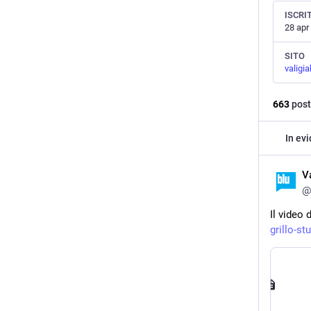
ISCRI
28 apr
SITO
valigia
663
post
In ev
V
@
Il video 
grillo-stu