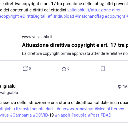
e direttiva copyright e art. 17 tra pressione delle lobby, filtri preventiv
 dei contenuti e diritti dei cittadini 
valigiablu.it/attuazione-diret
vacopyright
#
DirittiDigitali
#
filtridiupload
#
matchandflag
#
copyright
www.valigiablu.it
0
0
aligiablu
16
valigiablu
’assenza delle istituzioni e una storia di didattica solidale in un quart
aligiablu.it/covid-scuola-dad
#
nuovocoronavirus
#
MediaLiteracy
virus
#
Campania
#
COVID
-19 
#
Napoli
#
scuola
#
Post
#
DAD