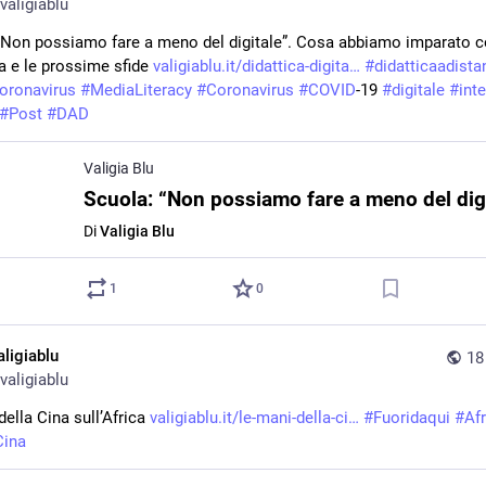
valigiablu
“Non possiamo fare a meno del digitale”. Cosa abbiamo imparato co
 e le prossime sfide 
valigiablu.it/didattica-digita
#
didatticaadista
oronavirus
#
MediaLiteracy
#
Coronavirus
#
COVID
-19 
#
digitale
#
int
#
Post
#
DAD
Valigia Blu
Di
Valigia Blu
1
0
aligiablu
18
valigiablu
ella Cina sull’Africa 
valigiablu.it/le-mani-della-ci
#
Fuoridaqui
#
Afr
Cina