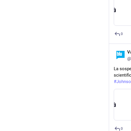
0
V
@
La sospe
scientifi
#
Johnso
0