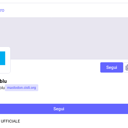
tro
Segui
ablu
blu
mastodon.cisti.org
Segui
 UFFICIALE