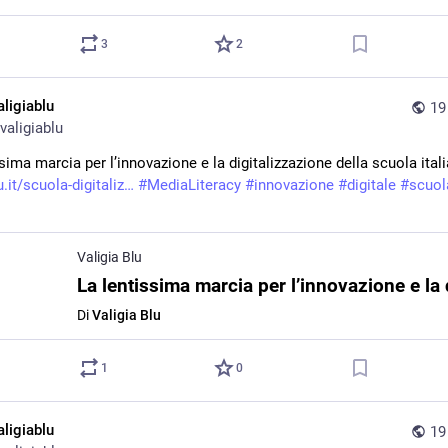
3
2
aligiablu
19
valigiablu
sima marcia per l’innovazione e la digitalizzazione della scuola ital
u.it/scuola-digitaliz
#
MediaLiteracy
#
innovazione
#
digitale
#
scuol
Valigia Blu
Di
Valigia Blu
1
0
aligiablu
19