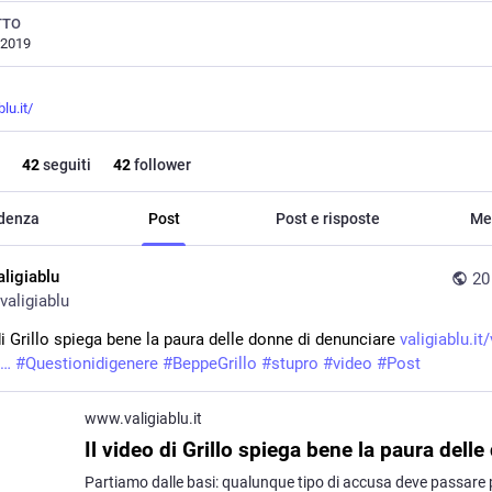
TTO
 2019
blu.it/
42
seguiti
42
follower
idenza
Post
Post e risposte
Me
aligiablu
20
valigiablu
di Grillo spiega bene la paura delle donne di denunciare 
valigiablu.it
#
Questionidigenere
#
BeppeGrillo
#
stupro
#
video
#
Post
www.valigiablu.it