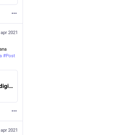
 apr 2021
iana 
a
#
Post
La lentissima marcia per l’innovazione e la digitalizzazione della scuola italiana
 apr 2021