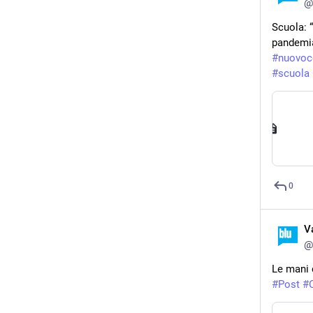
@
Scuola: 
pandemia
#
nuovoc
#
scuola
0
V
@
Le mani d
#
Post
#