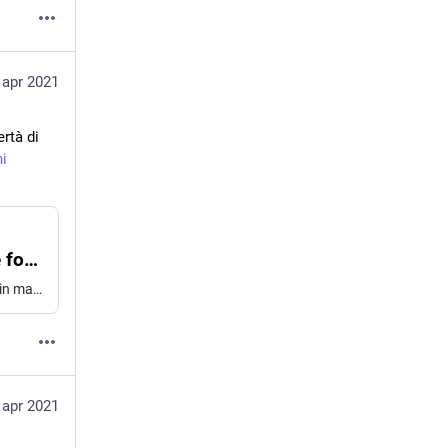
 apr 2021
rtà di 
ni
Giornalisti intercettati: negata la tutela delle fonti, un vero disastro per la libertà di informazione
Le carte dell'indagine della Procura di Trapani sui salvataggi in mare nel Mediterraneo contengono centinaia di pagine di intercettazioni, trascritte e depositate, che riguardano giornalisti non indagati.
 apr 2021