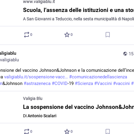
www.valigiablu.it
0
0
aligiablu
15
valigiablu
nsione del vaccino Johnson&Johnson e la comunicazione dell’incer
ca 
valigiablu.it/sospensione-vacc
#
comunicazionedellascienza
n
&Johnson 
#
astrazeneca
#
COVID
-19 
#
Scienza
#
Vaccini
#
vaccini
#
Valigia Blu
Di
Antonio Scalari
0
0