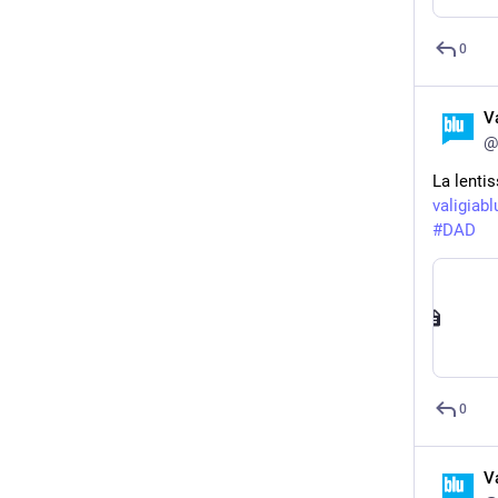
0
V
@
La lentis
valigiabl
#
DAD
0
V